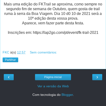
Mais uma edição do FKTrail se aproxima, como sempre no
segundo fim de semana de Outubro, quem gosta de trail
ruma à serra da Boa Viagem. Dia 10 d0 10 de 2021 será a
10ª edição desta vossa prova.
Aparece, vem fazer parte desta festa.
Inscrições em: https://lap2go.com/pt/event/fk-trail-2021
FKC
à(s)
12:57
Sem comentários:
Partilhar
‹
›
Página inicial
Ver a versão da Web
Com tecnologia do
Blogger
.