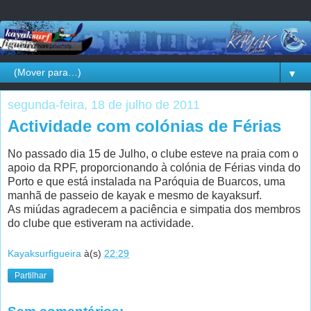
▼
segunda-feira, 18 de julho de 2011
Actividade com colónias de Férias
No passado dia 15 de Julho, o clube esteve na praia com o
apoio da RPF, proporcionando à colónia de Férias vinda do
Porto e que está instalada na Paróquia de Buarcos, uma
manhã de passeio de kayak e mesmo de kayaksurf.
As miúdas agradecem a paciência e simpatia dos membros
do clube que estiveram na actividade.
Kayaksurfigueira
à(s)
22:29
Partilhar