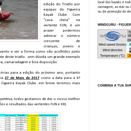
local dos kayaks e toda
edição do Triatlo por
canoagem, ao mar ou a
equipas do Figueira
ou de promoção do des
Kayak Clube. Com
"casa cheia" na
WINDGURU - FIGUEI
vertente FUN, é um
prazer podermos
admirar o número
crescente de
crianças, jovens e
evento e ver a forma como são acolhidos junto
nte deste triatlo...sem dúvida um grande exemplo
ipa, camaradagem e boa disposição.
isórias para a edição do próximo ano, portanto
dia
27 de Maio de 2017
como a data para a 6ª
 Figueira Kayak Clube...em breve teremos mais
COMBINA A TUA SU
etitiva, todos gostamos de dar o nosso melhor
ções e resultados das vertentes FUN e XXL