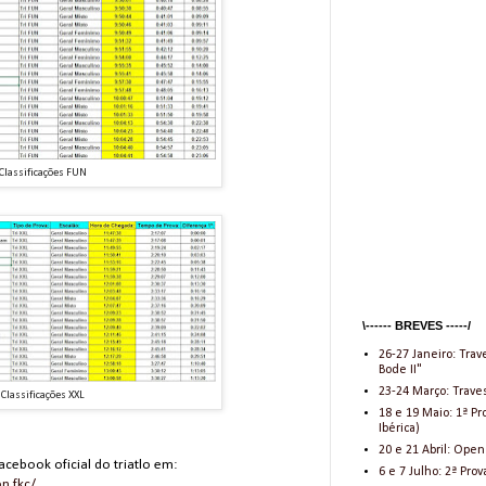
Classificações FUN
\------ BREVES -----/
26-27 Janeiro: Trav
Bode II"
23-24 Março: Traves
Classificações XXL
18 e 19 Maio: 1ª 
Ibérica)
20 e 21 Abril: Open
ebook oficial do triatlo em:
6 e 7 Julho: 2ª Pr
n.fkc/