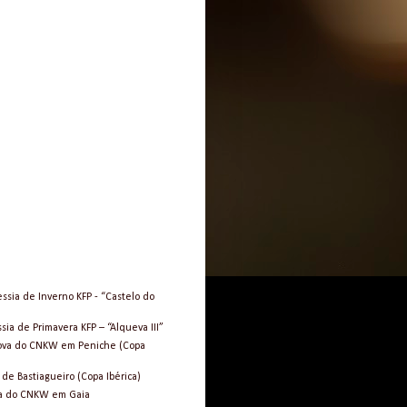
essia de Inverno KFP - “Castelo do
sia de Primavera KFP – “Alqueva III”
Prova do CNKW em Peniche (Copa
 de Bastiagueiro (Copa Ibérica)
ova do CNKW em Gaia