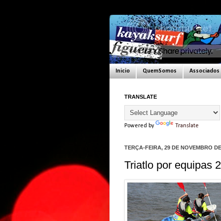
Inicio
QuemSomos
Associados
TRANSLATE
Powered by
Translate
TERÇA-FEIRA, 29 DE NOVEMBRO DE
Triatlo por equipas 