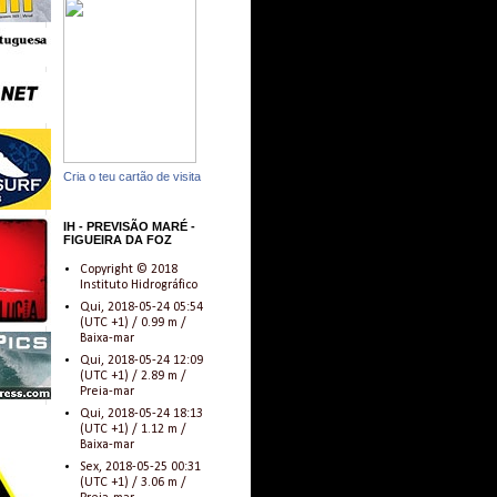
Cria o teu cartão de visita
IH - PREVISÃO MARÉ -
FIGUEIRA DA FOZ
Copyright © 2018
Instituto Hidrográfico
Qui, 2018-05-24 05:54
(UTC +1) / 0.99 m /
Baixa-mar
Qui, 2018-05-24 12:09
(UTC +1) / 2.89 m /
Preia-mar
Qui, 2018-05-24 18:13
(UTC +1) / 1.12 m /
Baixa-mar
Sex, 2018-05-25 00:31
(UTC +1) / 3.06 m /