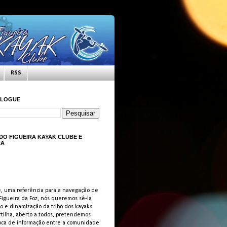
RSS
BLOGUE
 DO FIGUEIRA KAYAK CLUBE E
RA
, uma referência para a navegação de
igueira da Foz, nós queremos sê-la
o e dinamização da tribo dos kayaks.
rtilha, aberto a todos, pretendemos
 troca de informação entre a comunidade