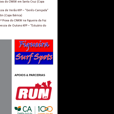
Prova do CNKW em Santa Cruz (Copa
ssia de Verão KFP – “Gerês-Caniçada”
in (Copa Ibérica)
4ª Prova do CNKW na Figueira da Foz
vessia de Outono KFP – “Estuário do
APOIOS & PARCERIAS