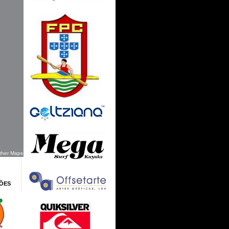
ther Maps
ÕES