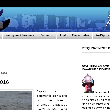
Vantagens&Parcerias
Contactos
Trail
Classificados
SurfSpots
PESQUISAR NESTE 
BEM VINDO AO SITE
KAYAKSURF FIGUEI
 2016
2016
Depois de um
Tal como ele
adiamento por alerta
quem se aproxima da F
de mau tempo,
no âmbito da unificaçã
Sítio de encontro e pa
arrancou no passado
facilitar o convívio e
dia 22 de Maio a 5ª