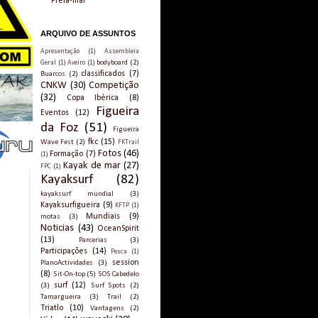
Preia-mar
ARQUIVO DE ASSUNTOS
Apresentação
(1)
Assembleia
bodyboard
(2)
Geral
(1)
Aveiro
(1)
classificados
(7)
Buarcos
(2)
CNKW
(30)
Competição
(32)
Copa Ibérica
(8)
Figueira
Eventos
(12)
da Foz
(51)
Figueira
fkc
(15)
Wave Fest
(2)
FKTrail
Fotos
(46)
Formação
(7)
(1)
Kayak de mar
(27)
FPC
(1)
Kayaksurf
(82)
kayaksurf mundial
(3)
Kayaksurfigueira
(9)
KFTP
(1)
Mundiais
(9)
motas
(3)
Noticias
(43)
OceanSpirit
(13)
Parcerias
(3)
Participações
(14)
Pesca
(1)
session
PlanoActividades
(3)
(8)
Sit-On-top
(5)
SOS Cabedelo
surf
(12)
(3)
Surf Spots
(2)
Tamargueira
(3)
Trail
(2)
Triatlo
(10)
Vantagens
(2)