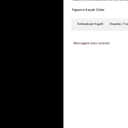
Figueira Kayak Clube
Publicada por
HugoN
Etiquetas:
Tria
Mensagem mais recente