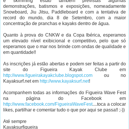
e skimming estão também previstas algumas
demonstrações, batismos e exposições, nomeadamente
Snowboard, Jiu Jitsu, Paddleboard e com a tentativa de
record do mundo, dia 8 de Setembro, com a maior
concentração de pranchas e kayaks dentro de água.
Quanto à prova do CNKW e da Copa Ibérica, esperamos
um elevado nível exibicional e competitivo, pelo que só
esperamos que o mar nos brinde com ondas de qualidade e
em quantidade!!
As inscrições já estão abertas e podem ser feitas a partir do
site do Figueira Kayak Clube em
http://www.figueirakayakclube.blogspot.com
ou no
Kayaksurf.net em
http://www.kayaksurf.net
!
Acompanhem todas as informações do Figueira Wave Fest
na página do Facebook em
http://www.facebook.com/FigueiraWaveFest
....toca a colocar
likes, partilhar e comentar tudo o que por aqui se passa!! ;-))
Até sempre
Kayaksurfigueira