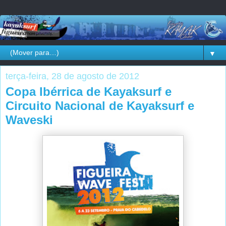
▼
terça-feira, 28 de agosto de 2012
Copa Ibérrica de Kayaksurf e
Circuito Nacional de Kayaksurf e
Waveski