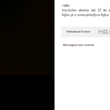
+info:
Inscrições abertas até 22 de a
figfoz.pt e sonia.pinto@cm-figfoz
Publicada por
Gustavo
Mensagem mais recente