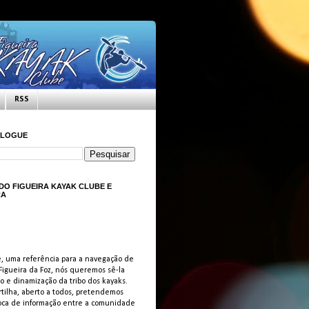
RSS
BLOGUE
 DO FIGUEIRA KAYAK CLUBE E
RA
, uma referência para a navegação de
igueira da Foz, nós queremos sê-la
o e dinamização da tribo dos kayaks.
rtilha, aberto a todos, pretendemos
 troca de informação entre a comunidade