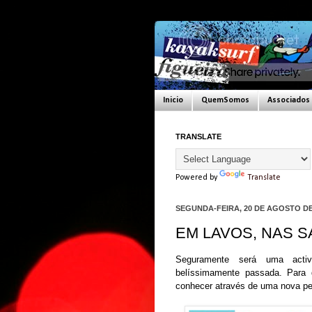
Inicio
QuemSomos
Associados
TRANSLATE
Powered by
Translate
SEGUNDA-FEIRA, 20 DE AGOSTO DE
EM LAVOS, NAS S
Seguramente será uma acti
belíssimamente passada. Para 
conhecer através de uma nova pe