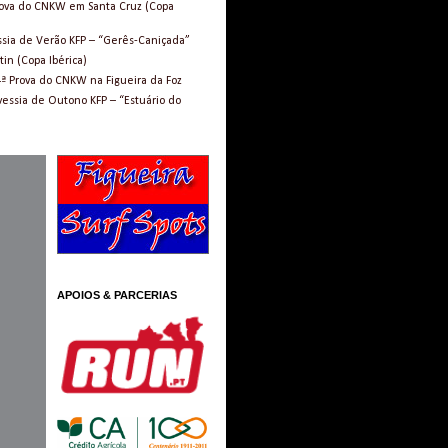
Prova do CNKW em Santa Cruz (Copa
ssia de Verão KFP – “Gerês-Caniçada”
in (Copa Ibérica)
4ª Prova do CNKW na Figueira da Foz
vessia de Outono KFP – “Estuário do
APOIOS & PARCERIAS