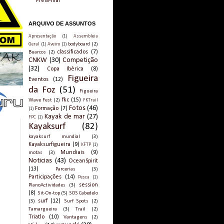
Preia-mar
ARQUIVO DE ASSUNTOS
Apresentação
(1)
Assembleia
bodyboard
(2)
Geral
(1)
Aveiro
(1)
classificados
(7)
Buarcos
(2)
CNKW
(30)
Competição
(32)
Copa Ibérica
(8)
Figueira
Eventos
(12)
da Foz
(51)
Figueira
fkc
(15)
Wave Fest
(2)
FKTrail
Fotos
(46)
Formação
(7)
(1)
Kayak de mar
(27)
FPC
(1)
Kayaksurf
(82)
kayaksurf mundial
(3)
Kayaksurfigueira
(9)
KFTP
(1)
Mundiais
(9)
motas
(3)
Noticias
(43)
OceanSpirit
(13)
Parcerias
(3)
Participações
(14)
Pesca
(1)
session
PlanoActividades
(3)
(8)
Sit-On-top
(5)
SOS Cabedelo
surf
(12)
(3)
Surf Spots
(2)
Tamargueira
(3)
Trail
(2)
Triatlo
(10)
Vantagens
(2)