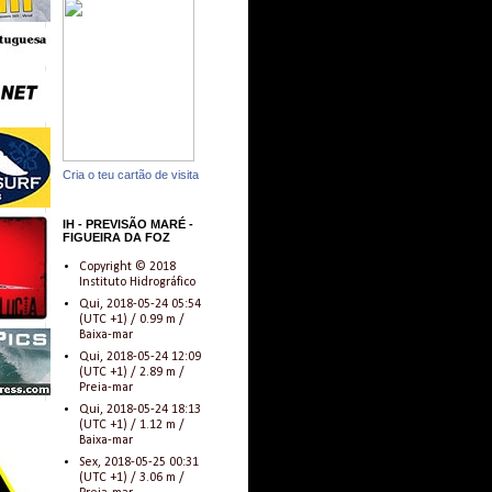
Cria o teu cartão de visita
IH - PREVISÃO MARÉ -
FIGUEIRA DA FOZ
Copyright © 2018
Instituto Hidrográfico
Qui, 2018-05-24 05:54
(UTC +1) / 0.99 m /
Baixa-mar
Qui, 2018-05-24 12:09
(UTC +1) / 2.89 m /
Preia-mar
Qui, 2018-05-24 18:13
(UTC +1) / 1.12 m /
Baixa-mar
Sex, 2018-05-25 00:31
(UTC +1) / 3.06 m /