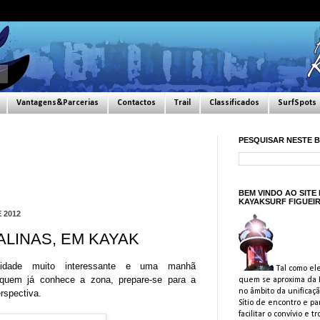
Vantagens&Parcerias
Contactos
Trail
Classificados
SurfSpots
PESQUISAR NESTE 
BEM VINDO AO SITE
KAYAKSURF FIGUEI
 2012
ALINAS, EM KAYAK
vidade muito interessante e uma manhã
Tal como ele
quem já conhece a zona, prepare-se para a
quem se aproxima da F
no âmbito da unificaçã
rspectiva.
Sítio de encontro e pa
facilitar o convívio e