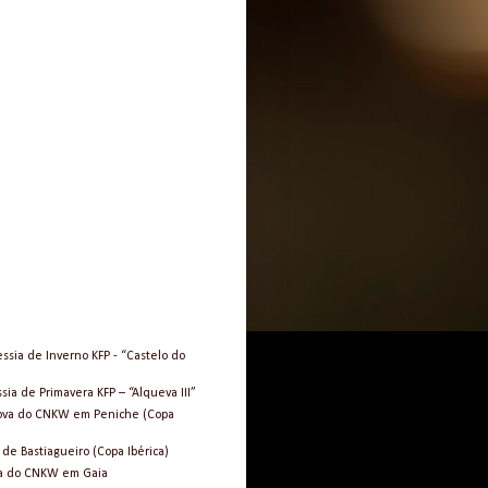
essia de Inverno KFP - “Castelo do
sia de Primavera KFP – “Alqueva III”
Prova do CNKW em Peniche (Copa
 de Bastiagueiro (Copa Ibérica)
ova do CNKW em Gaia