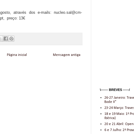
gosto, através dos e-mails: nucleo.sal@cm-
.pt,
preço: 13€
Página inicial
Mensagem antiga
\------ BREVES -----/
26-27 Janeiro: Trav
Bode II"
23-24 Março: Traves
18 e 19 Maio: 1ª 
Ibérica)
20 e 21 Abril: Open
6 e 7 Julho: 2ª Pr