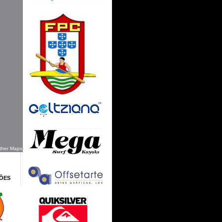
ther Maps
ÕES